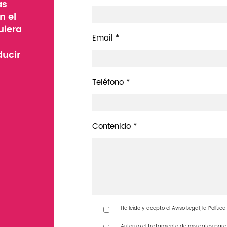
as
n el
uiera
Email *
ducir
Teléfono *
Contenido *
He leído y acepto el Aviso Legal, la Políti
Autorizo el tratamiento de mis datos para