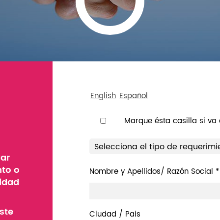
English
Español
Marque ésta casilla si va
Selecciona el tipo de requerimi
var
nto o
Nombre y Apellidos/ Razón Social *
lidad
ste
Ciudad / Pais