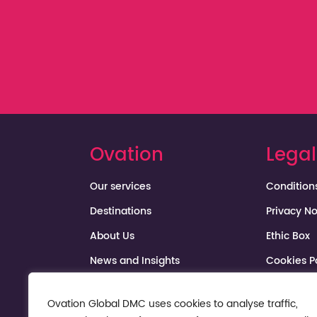
Ovation
Legal
Our services
Condition
Destinations
Privacy No
About Us
Ethic Box
News and Insights
Cookies P
Media Center
Ovation Global DMC uses cookies to analyse traffic,
Sustainability