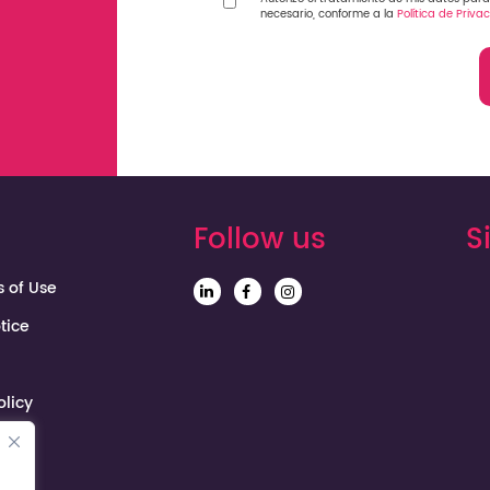
necesario, conforme a la
Política de Priva
Follow us
S
s of Use
tice
olicy